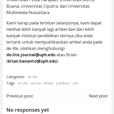
Buana, Universitas Ciputra, dan Universitas
Multimedia Nusantara.
Kami harap pada terbitan selanjutnya, kami dapat
melihat lebih banyak lagi artikel dan dari lebih
banyak institusi pendidikan lainnya. Jika anda
tertarik untuk mempublikasikan artikel anda pada
de-lite, silahkan menghubungi
de.lite.journal@uph.edu
atau Brian
(
brian.hananto@uph.edu
).
Categories:
de-lite
Tags:
de-lite
desain
ilmiah
publikasi
uph
Post
Post
Previous post
Next post
navigation
navigation
No responses yet