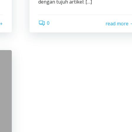
dengan tujuh artikel: […]
0
read more