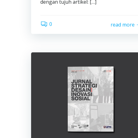
dengan tujuh artikel: […]
0
read more