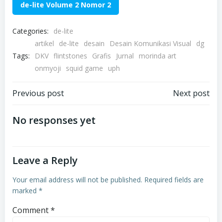
de-lite Volume 2 Nomor 2
Categories:
de-lite
artikel
de-lite
desain
Desain Komunikasi Visual
dg
Tags:
DKV
flintstones
Grafis
Jurnal
morinda art
onmyoji
squid game
uph
Post
Post
Previous post
Next post
navigation
navigation
No responses yet
Leave a Reply
Your email address will not be published.
Required fields are
marked
*
Comment
*